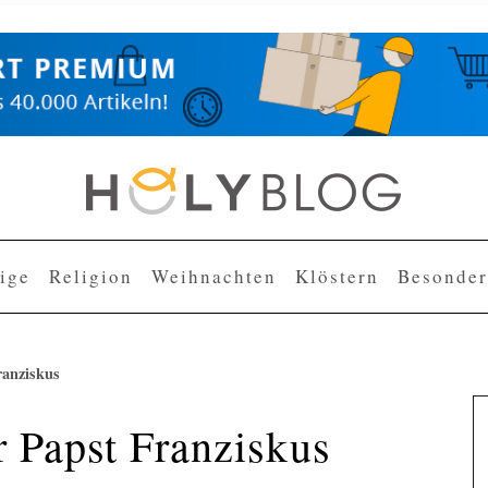
lige
Religion
Weihnachten
Klöstern
Besonder
ranziskus
r Papst Franziskus