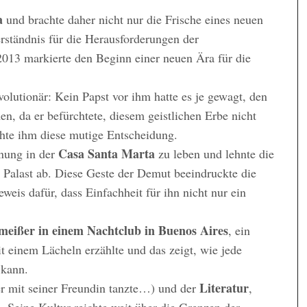
a
und brachte daher nicht nur die Frische eines neuen
erständnis für die Herausforderungen der
013 markierte den Beginn einer neuen Ära für die
olutionär: Kein Papst vor ihm hatte es je gewagt, den
, da er befürchtete, diesem geistlichen Erbe nicht
hte ihm diese mutige Entscheidung.
Casa Santa Marta
hnung in der
zu leben und lehnte die
Palast ab. Diese Geste der Demut beeindruckte die
weis dafür, dass Einfachheit für ihn nicht nur ein
eißer in einem Nachtclub in Buenos Aires
, ein
t einem Lächeln erzählte und das zeigt, wie jede
 kann.
Literatur
r mit seiner Freundin tanzte…) und der
,
 Seine Kultur reichte weit über die Grenzen der