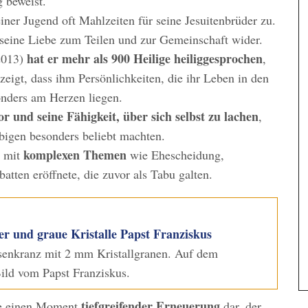
 beweist.
einer Jugend oft Mahlzeiten für seine Jesuitenbrüder zu.
 seine Liebe zum Teilen und zur Gemeinschaft wider.
hat er mehr als 900 Heilige heiliggesprochen
 2013)
,
zeigt, dass ihm Persönlichkeiten, die ihr Leben in den
onders am Herzen liegen.
r und seine Fähigkeit, über sich selbst zu lachen
,
ubigen besonders beliebt machten.
komplexen Themen
e mit
wie Ehescheidung,
tten eröffnete, die zuvor als Tabu galten.
 und graue Kristalle Papst Franziskus
osenkranz mit 2 mm Kristallgranen. Auf dem
ild vom Papst Franziskus.
tiefgreifender Erneuerung
rche einen Moment
dar, der