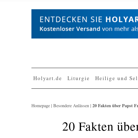
Skip
to
content
Holyart.de
Liturgie
Heilige und Se
20 Fakten über Papst F
Homepage
|
Besondere Anlässen
|
20 Fakten übe