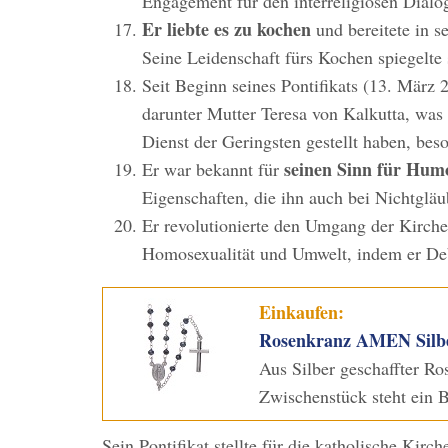
Engagement für den interreligiösen Dialog
Er liebte es zu kochen
und bereitete in s
Seine Leidenschaft fürs Kochen spiegelte
Seit Beginn seines Pontifikats (13. März
darunter Mutter Teresa von Kalkutta, was 
Dienst der Geringsten gestellt haben, bes
seinen Sinn für Humo
Er war bekannt für
Eigenschaften, die ihn auch bei Nichtglä
Er revolutionierte den Umgang der Kirch
Homosexualität und Umwelt, indem er Deba
Einkaufen:
Rosenkranz AMEN Silber
Aus Silber geschaffter R
Zwischenstück steht ein B
Sein Pontifikat stellte für die katholische Ki