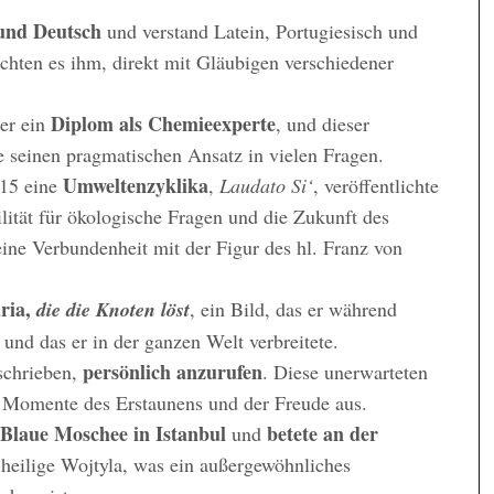
 und Deutsch
und verstand Latein, Portugiesisch und
chten es ihm, direkt mit Gläubigen verschiedener
Diplom als Chemieexperte
 er ein
, und dieser
e seinen pragmatischen Ansatz in vielen Fragen.
Umweltenzyklika
015 eine
,
Laudato Si‘
, veröffentlichte
lität für ökologische Fragen und die Zukunft des
seine Verbundenheit mit der Figur des hl. Franz von
ria,
die die Knoten löst
, ein Bild, das er während
und das er in der ganzen Welt verbreitete.
persönlich anzurufen
 schrieben,
. Diese unerwarteten
n, Momente des Erstaunens und der Freude aus.
 Blaue Moschee in Istanbul
betete an der
und
 heilige Wojtyla, was ein außergewöhnliches