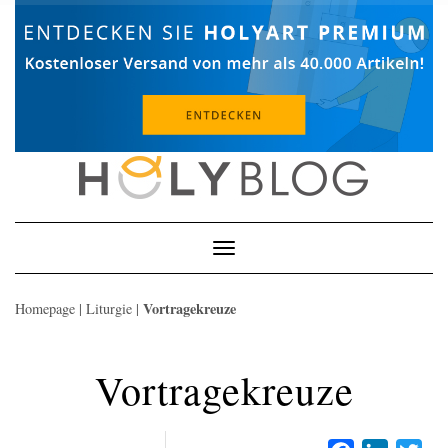
Skip
to
content
Toggle
Navigation
Vortragekreuze
Homepage
|
Liturgie
|
Vortragekreuze