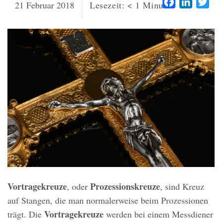
Facebook
LinkedI
Twi
21 Februar 2018
Lesezeit:
< 1
Minute
Vortragekreuze
Prozessionskreuze
, oder
, sind Kreuz
auf Stangen, die man normalerweise beim Prozessionen
Vortragekreuze
trägt. Die
werden bei einem Messdiener