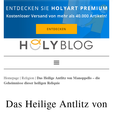
Skip
to
content
Toggle
Navigation
Das Heilige Antlitz von Manoppello – die
Homepage
|
Religion
|
Geheimnisse dieser heiligen Reliquie
Das Heilige Antlitz von