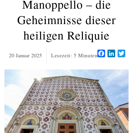
Manoppello – die
Geheimnisse dieser
heiligen Reliquie
Facebook
LinkedI
Twi
20 Januar 2025
Lesezeit:
5
Minuten