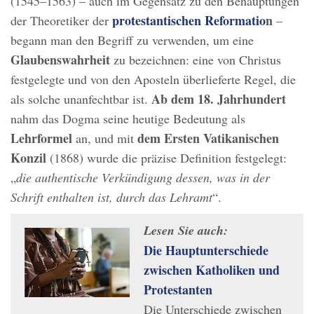
(1545–1563) – auch im Gegensatz zu den Behauptungen
protestantischen Reformatio
n
der Theoretiker der
–
begann man den Begriff zu verwenden, um eine
Glaubenswahrheit
zu bezeichnen: eine von Christus
festgelegte und von den Aposteln überlieferte Regel, die
Ab dem 18. Jahrhundert
als solche unanfechtbar ist.
nahm das Dogma seine heutige Bedeutung als
Lehrformel
dem Ersten Vatikanischen
an, und mit
Konzil
(1868) wurde die präzise Definition festgelegt:
„
die authentische Verkündigung dessen, was in der
Schrift enthalten ist, durch das Lehramt
“.
Lesen Sie auch:
Die Hauptunterschiede
zwischen Katholiken und
Protestanten
Die Unterschiede zwischen