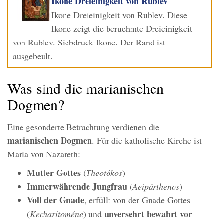
Ikone Dreieinigkeit von Rublev
Ikone Dreieinigkeit von Rublev. Diese
Ikone zeigt die beruehmte Dreieinigkeit
von Rublev. Siebdruck Ikone. Der Rand ist
ausgebeult.
Was sind die marianischen
Dogmen?
Eine gesonderte Betrachtung verdienen die
marianischen Dogmen
. Für die katholische Kirche ist
Maria von Nazareth:
Mutter Gottes
(
Theotókos
)
Immerwährende Jungfrau
(
Aeipárthenos
)
Voll der Gnade
, erfüllt von der Gnade Gottes
unversehrt bewahrt vor
(
Kecharitoméne
) und