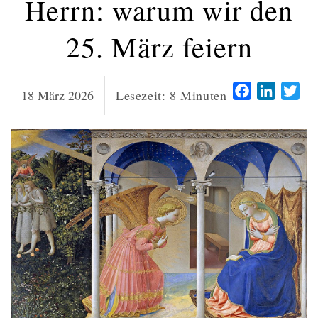
Herrn: warum wir den
25. März feiern
Facebook
LinkedI
Twi
18 März 2026
Lesezeit:
8
Minuten