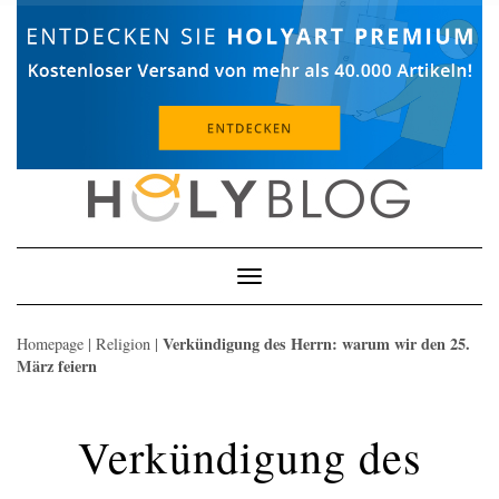
Skip
to
content
Toggle
Navigation
Verkündigung des Herrn: warum wir den 25.
Homepage
|
Religion
|
März feiern
Verkündigung des