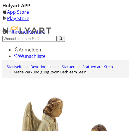
Holyart APP
App Store
Play Store
Hilfe und Kontakt
Entdecken Sie Premium
Anmelden
Wunschliste
Startseite
Devotionalien
Statuen
Statuen aus Stein
0
Mariä Verkundigung 29cm Bethleem Stein
Warenkorb