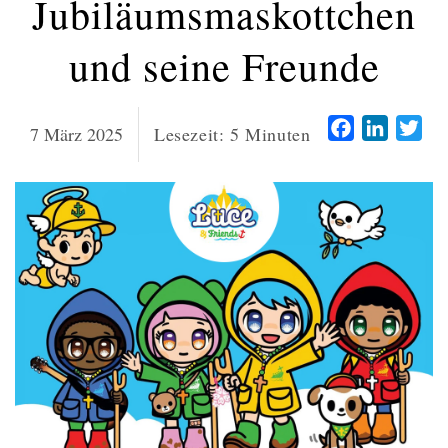
Jubiläumsmaskottchen
und seine Freunde
Facebook
LinkedI
Twi
7 März 2025
Lesezeit:
5
Minuten