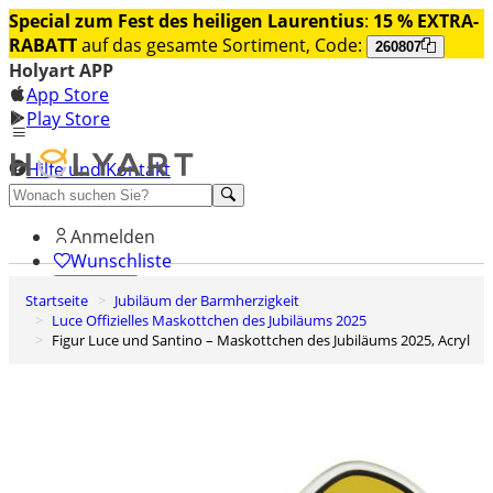
Special zum Fest des heiligen Laurentius
:
15 % EXTRA-
RABATT
auf das gesamte Sortiment, Code:
260807
Holyart APP
App Store
Play Store
Hilfe und Kontakt
Entdecken Sie Premium
Anmelden
Wunschliste
Startseite
Jubiläum der Barmherzigkeit
0
Luce Offizielles Maskottchen des Jubiläums 2025
Warenkorb
Figur Luce und Santino – Maskottchen des Jubiläums 2025, Acryl