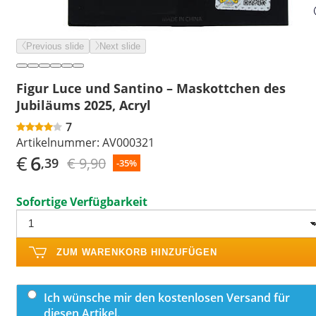
Previous slide
Next slide
Figur Luce und Santino – Maskottchen des
Jubiläums 2025, Acryl
7
Artikelnummer:
AV000321
€
6
€ 9,90
,39
-35%
Sofortige Verfügbarkeit
ZUM WARENKORB HINZUFÜGEN
Ich wünsche mir den kostenlosen Versand für
diesen Artikel.