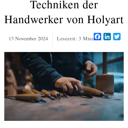
Techniken der
Handwerker von Holyart
Facebook
LinkedI
Twi
13 November 2024
Lesezeit:
3
Minuten