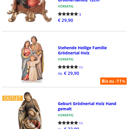
VORRÄTIG
3
€ 29,90
Stehende Heilige Familie
Grödnertal Holz
VORRÄTIG
11
€ 29,90
Ab
Bis zu -11
%
OUTLET
Geburt Grödnertal Holz Hand
gemalt
VORRÄTIG
11
€ 23,90