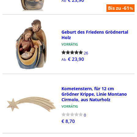
Ab
Bis zu -61
%
Geburt des Friedens Grödnertal
Holz
VORRÄTIG
26
€ 23,90
Ab
Kometenstern, für 12 cm
Grödner Krippe, Linie Montano
Cirmolo, aus Naturholz
VORRÄTIG
0
€ 8,70