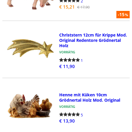
2
€ 15,21
€ 17,90
-15
%
Christstern 12cm für Krippe Mod.
Original Redentore Grödnertal
Holz
VORRÄTIG
1
€ 11,90
Henne mit Küken 10cm
Grödnertal Holz Mod. Original
VORRÄTIG
5
€ 13,90