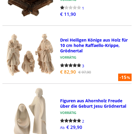
1
€ 11,90
Drei Heiligen Könige aus Holz für
10 cm hohe Raffaello-Krippe,
Grödnertal
VORRÄTIG
3
€ 82,90
€ 97,90
-15
%
Figuren aus Ahornholz Freude
über die Geburt Jesu Grödnertal
VORRÄTIG
2
€ 29,90
Ab