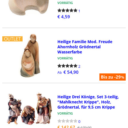
VORRÄTIG
1
€ 4,59
OUTLET
Heilige Familie Mod. Freude
Ahornholz Grödnertal
Wasserfarbe
VORRÄTIG
2
€ 54,90
Ab
Bis zu -29
%
Heilige Drei Könige, Set 3-teilig,
"Mahlknecht Krippe", Holz,
Grödnertal, für 9,5 cm Krippe
VORRÄTIG
0
€ 142,67
€ 170,00