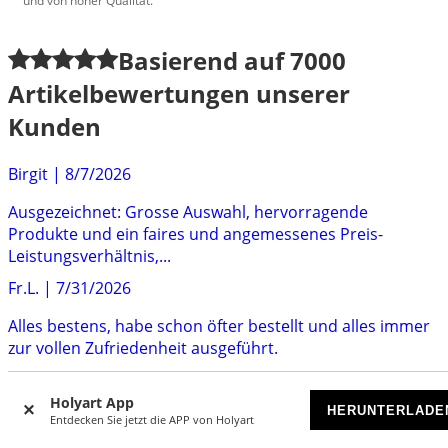
und von hoher Qualität.
Basierend auf
7000
Artikelbewertungen unserer
Kunden
Birgit
|
8/7/2026
Ausgezeichnet: Grosse Auswahl, hervorragende
Produkte und ein faires und angemessenes Preis-
Leistungsverhältnis,...
Fr.L.
|
7/31/2026
Alles bestens, habe schon öfter bestellt und alles immer
zur vollen Zufriedenheit ausgeführt.
EG
|
7/29/2026
Holyart App
HERUNTERLADE
Ich bin mit dem Angebot sehr zufrieden. Ich kann nur
Entdecken Sie jetzt die APP von Holyart
niedrig preisigere Produkte wählen aber diese sind...