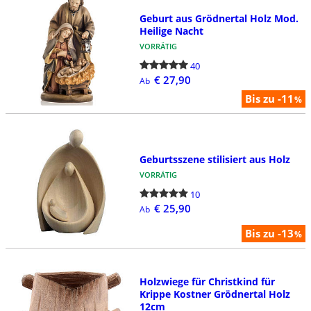
Geburt aus Grödnertal Holz Mod.
Heilige Nacht
VORRÄTIG
40
€ 27,90
Ab
Bis zu -11
%
Geburtsszene stilisiert aus Holz
VORRÄTIG
10
€ 25,90
Ab
Bis zu -13
%
Holzwiege für Christkind für
Krippe Kostner Grödnertal Holz
12cm