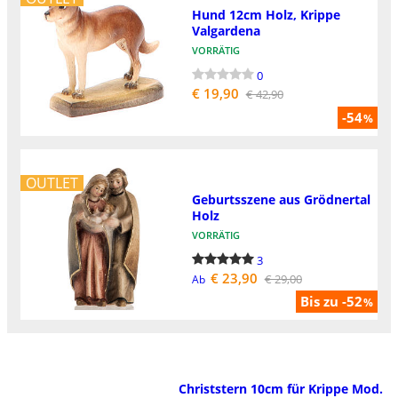
Hund 12cm Holz, Krippe
Valgardena
VORRÄTIG
0
€ 19,90
€ 42,90
-54
%
OUTLET
Geburtsszene aus Grödnertal
Holz
VORRÄTIG
3
€ 23,90
€ 29,00
Ab
Bis zu -52
%
Christstern 10cm für Krippe Mod.