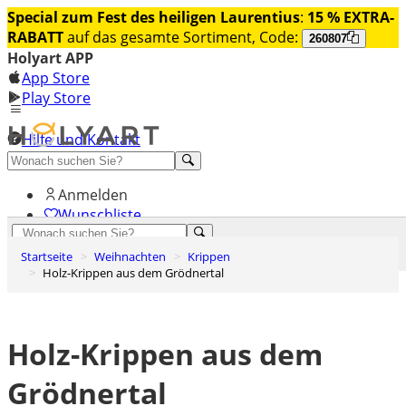
Special zum Fest des heiligen Laurentius
:
15 % EXTRA-
RABATT
auf das gesamte Sortiment, Code:
260807
Holyart APP
App Store
Play Store
Hilfe und Kontakt
Entdecken Sie Premium
Anmelden
Wunschliste
0
Startseite
Weihnachten
Krippen
Warenkorb
Holz-Krippen aus dem Grödnertal
Holz-Krippen aus dem
Grödnertal