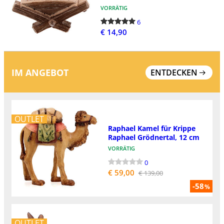
VORRÄTIG
6
€ 14,90
IM ANGEBOT
ENTDECKEN
OUTLET
Raphael Kamel für Krippe
Raphael Grödnertal, 12 cm
VORRÄTIG
0
€ 59,00
€ 139,00
-58
%
OUTLET