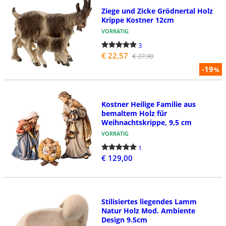
Ziege und Zicke Grödnertal Holz
Krippe Kostner 12cm
VORRÄTIG
3
€ 22,57
€ 27,90
-19
%
Kostner Heilige Familie aus
bemaltem Holz fűr
Weihnachtskrippe, 9,5 cm
VORRÄTIG
1
€ 129,00
Stilisiertes liegendes Lamm
Natur Holz Mod. Ambiente
Design 9.5cm