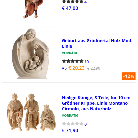
4
€ 47,00
Geburt aus Grödnertal Holz Mod.
Linie
VORRÄTIG
10
€ 20,23
€ 22,90
Ab
-12
%
Heilige Könige, 3 Teile, für 10 cm
Grödner Krippe, Linie Montano
Cirmolo, aus Naturholz
VORRÄTIG
0
€ 71,90