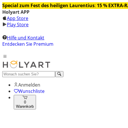
Special zum Fest des heiligen Laurentius
:
15 % EXTRA-
Holyart APP
App Store
Play Store
Hilfe und Kontakt
Entdecken Sie Premium
Anmelden
Wunschliste
0
Warenkorb