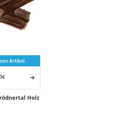
en Artikel.
0€
rödnertal Holz