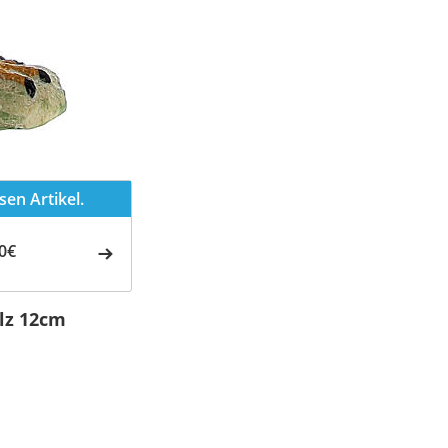
en Artikel.
0€
lz 12cm