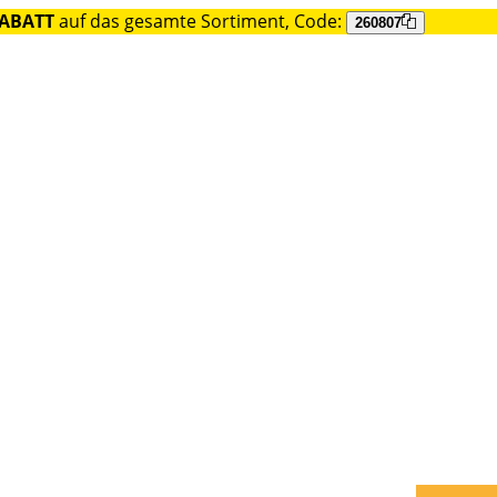
RABATT
auf das gesamte Sortiment, Code:
260807