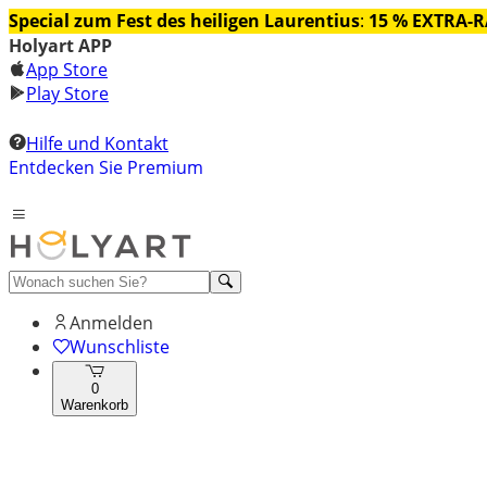
Special zum Fest des heiligen Laurentius
:
15 % EXTRA-
Holyart APP
App Store
Play Store
Hilfe und Kontakt
Entdecken Sie Premium
Anmelden
Wunschliste
0
Warenkorb