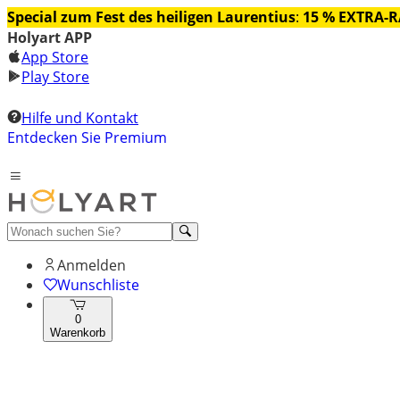
Special zum Fest des heiligen Laurentius
:
15 % EXTRA-
Holyart APP
App Store
Play Store
Hilfe und Kontakt
Entdecken Sie Premium
Anmelden
Wunschliste
0
Warenkorb