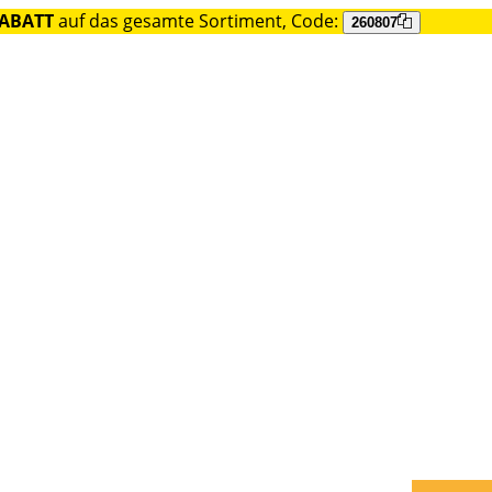
RABATT
auf das gesamte Sortiment, Code:
260807