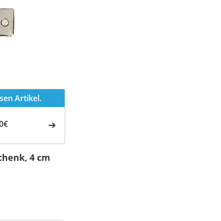
en Artikel.
0€
chenk, 4 cm