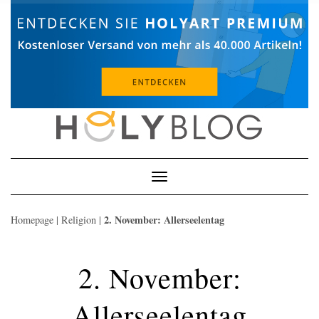
Skip
to
content
Toggle
Navigation
2. November: Allerseelentag
Homepage
|
Religion
|
2. November:
Allerseelentag