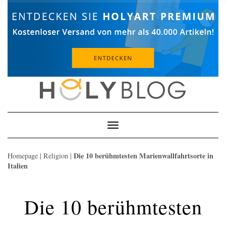
Skip
to
content
Toggle
Navigation
Die 10 berühmtesten Marienwallfahrtsorte in
Homepage
|
Religion
|
Italien
Die 10 berühmtesten