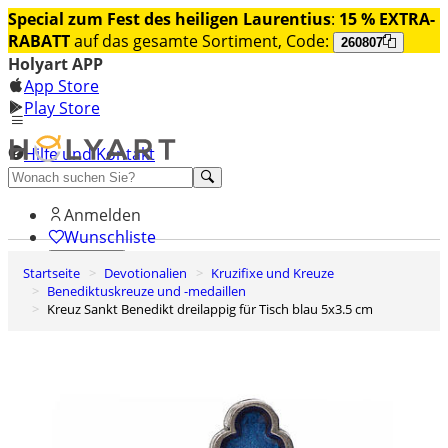
Special zum Fest des heiligen Laurentius
:
15 % EXTRA-
RABATT
auf das gesamte Sortiment, Code:
260807
Holyart APP
App Store
Play Store
Hilfe und Kontakt
Entdecken Sie Premium
Anmelden
Wunschliste
Startseite
Devotionalien
Kruzifixe und Kreuze
0
Benediktuskreuze und -medaillen
Warenkorb
Kreuz Sankt Benedikt dreilappig für Tisch blau 5x3.5 cm