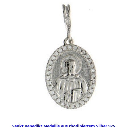
Sankt Benedikt Medaille aus rhodiniertem Silber 925