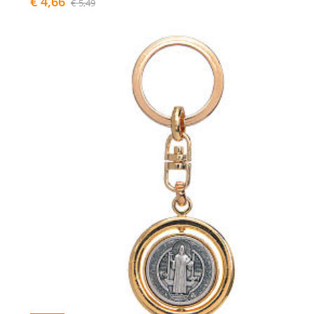
€ 4,66
€ 5,49