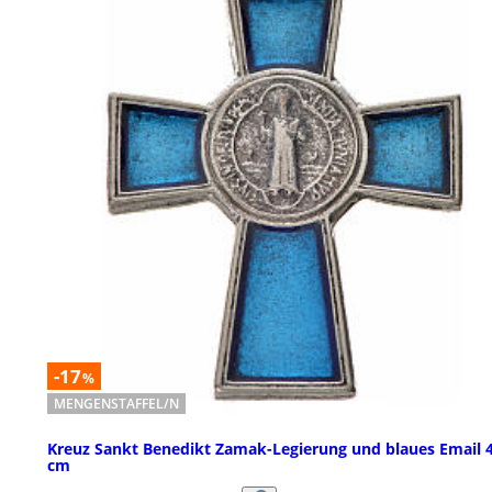
-17
%
MENGENSTAFFEL/N
Kreuz Sankt Benedikt Zamak-Legierung und blaues Email 
cm