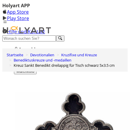
Holyart APP
App Store
Play Store
Hilfe und Kontakt
Entdecken Sie Premium
Anmelden
Startseite
Devotionalien
Kruzifixe und Kreuze
Wunschliste
Benediktuskreuze und -medaillen
Kreuz Sankt Benedikt dreilappig für Tisch schwarz 5x3.5 cm
0
Warenkorb