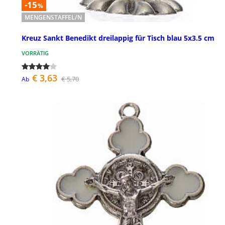
-15
%
MENGENSTAFFEL/N
Kreuz Sankt Benedikt dreilappig für Tisch blau 5x3.5 cm
VORRÄTIG
€ 3,63
€ 5,70
Ab