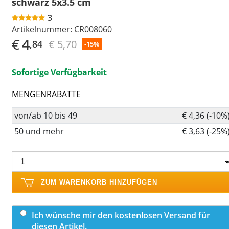
schwarz 5x3.5 cm
3
Artikelnummer:
CR008060
€
4
€ 5,70
,84
-15%
Sofortige Verfügbarkeit
MENGENRABATTE
von/ab 10 bis 49
€ 4,36 (-10%
50 und mehr
€ 3,63 (-25%
ZUM WARENKORB HINZUFÜGEN
Ich wünsche mir den kostenlosen Versand für
diesen Artikel.