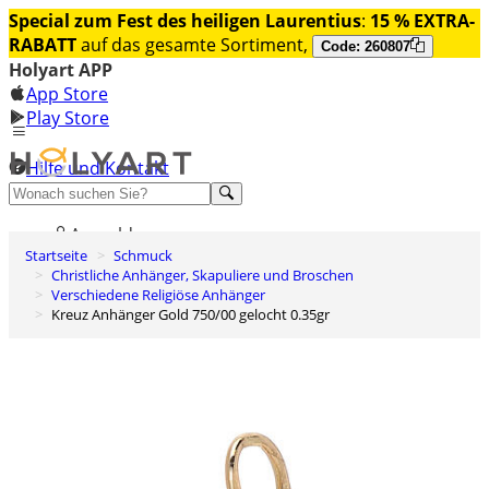
Special zum Fest des heiligen Laurentius
:
15 % EXTRA-
RABATT
auf das gesamte Sortiment,
Code: 260807
Holyart APP
App Store
Play Store
Hilfe und Kontakt
Entdecken Sie Premium
Anmelden
Startseite
Schmuck
Wunschliste
Christliche Anhänger, Skapuliere und Broschen
Verschiedene Religiöse Anhänger
0
Kreuz Anhänger Gold 750/00 gelocht 0.35gr
Warenkorb