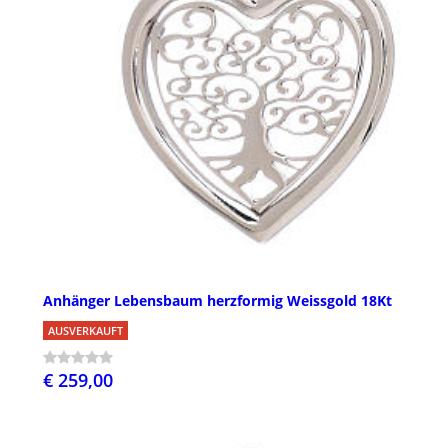
Anhänger Lebensbaum herzformig Weissgold 18Kt
AUSVERKAUFT
€ 259,00