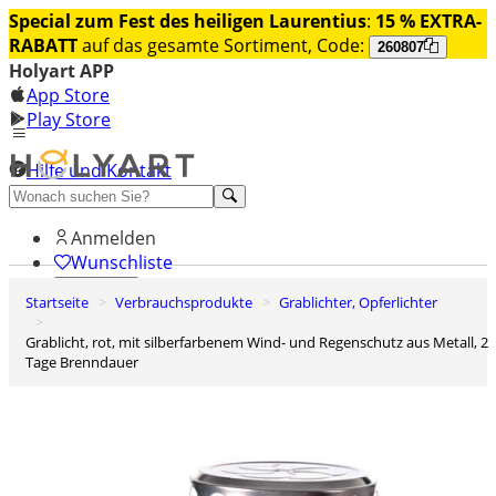
Special zum Fest des heiligen Laurentius
:
15 % EXTRA-
RABATT
auf das gesamte Sortiment, Code:
260807
Holyart APP
App Store
Play Store
Hilfe und Kontakt
Entdecken Sie Premium
Anmelden
Wunschliste
Startseite
Verbrauchsprodukte
Grablichter, Opferlichter
0
Warenkorb
Grablicht, rot, mit silberfarbenem Wind- und Regenschutz aus Metall, 2
Tage Brenndauer