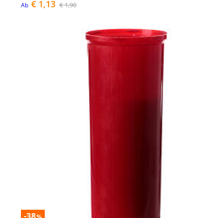
€ 1,13
€ 1,90
Ab
-38
%