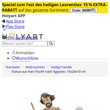
Special zum Fest des heiligen Laurentius
:
15 % EXTRA-
RABATT
auf das gesamte Sortiment,
Code: 260807
Holyart APP
App Store
Play Store
Hilfe und Kontakt
Entdecken Sie Premium
Anmelden
Wunschliste
Startseite
Weihnachten
Heilige Familie
0
Statue aus Harz Flucht nach Ägypten, 15x20x10 cm
Warenkorb