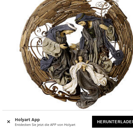
Holyart App
HERUNTERLADE
Holzkranz Krippe 50 cm Celebration, 85 cm
Entdecken Sie jetzt die APP von Holyart
VORRÄTIG