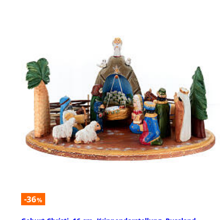
-36
%