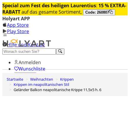
Special zum Fest des heiligen Laurentius
:
15 % EXTRA-
RABATT
auf das gesamte Sortiment,
Code: 260807
Holyart APP
App Store
Play Store
Hilfe und Kontakt
Entdecken Sie Premium
Anmelden
Wunschliste
Startseite
Weihnachten
Krippen
0
Krippen im neapolitanischen Stil
Warenkorb
Geländer Balkon neapolitanische Krippe 11,5x5 h. 6