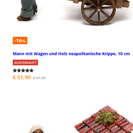
-16
%
Mann mit Wagen und Holz neapolitanische Krippe, 10 cm
AUSVERKAUFT
€ 51,90
€ 61,90