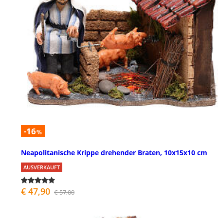
-16
%
Neapolitanische Krippe drehender Braten, 10x15x10 cm
AUSVERKAUFT
€ 47,90
€ 57,00