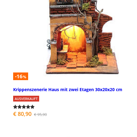
-16
%
Krippenszenerie Haus mit zwei Etagen 30x20x20 cm
AUSVERKAUFT
€ 80,90
€ 95,90