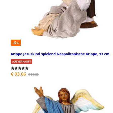
-6
%
Krippe Jesuskind spielend Neapolitanische Krippe, 13 cm
AUSVERKAUFT
€ 93,06
€ 99,00