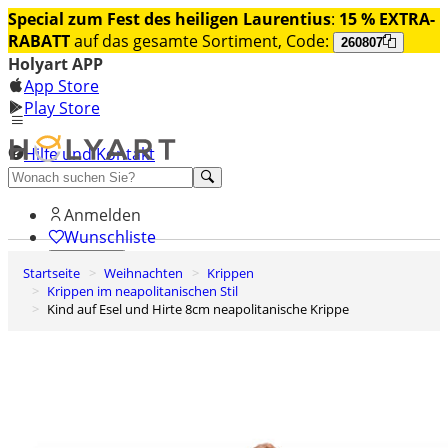
Special zum Fest des heiligen Laurentius
:
15 % EXTRA-
RABATT
auf das gesamte Sortiment, Code:
260807
Holyart APP
App Store
Play Store
Hilfe und Kontakt
Entdecken Sie Premium
Anmelden
Wunschliste
Startseite
Weihnachten
Krippen
0
Krippen im neapolitanischen Stil
Warenkorb
Kind auf Esel und Hirte 8cm neapolitanische Krippe