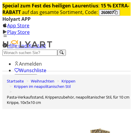
Special zum Fest des heiligen Laurentius
:
15 % EXTRA-
RABATT
auf das gesamte Sortiment, Code:
260807
Holyart APP
App Store
Play Store
Hilfe und Kontakt
Entdecken Sie Premium
Anmelden
Wunschliste
Startseite
Weihnachten
Krippen
0
Krippen im neapolitanischen Stil
Warenkorb
Pasta-Verkaufsstand, Krippenzubehör, neapolitanischer Stil, für 10 cm
Krippe, 10x5x10 cm