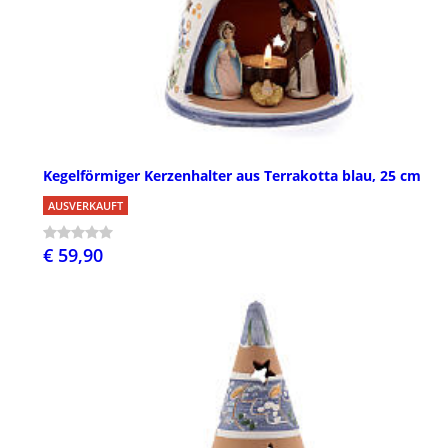
Kegelförmiger Kerzenhalter aus Terrakotta blau, 25 cm
AUSVERKAUFT
€ 59,90