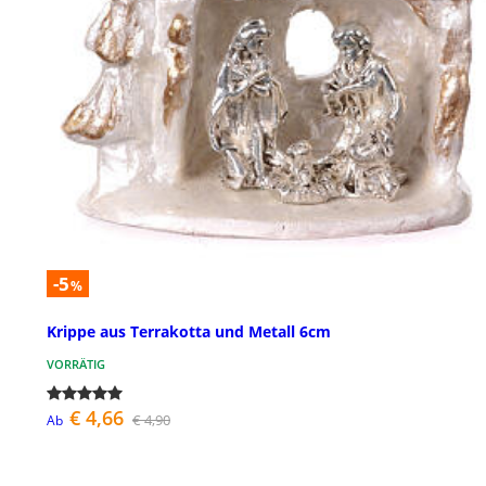
-5
%
Krippe aus Terrakotta und Metall 6cm
VORRÄTIG
€ 4,66
€ 4,90
Ab