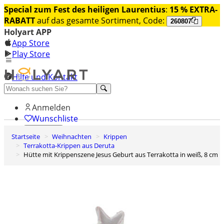
Special zum Fest des heiligen Laurentius
:
15 % EXTRA-
RABATT
auf das gesamte Sortiment, Code:
260807
Holyart APP
App Store
Play Store
Hilfe und Kontakt
Entdecken Sie Premium
Anmelden
Wunschliste
Startseite
Weihnachten
Krippen
0
Terrakotta-Krippen aus Deruta
Warenkorb
Hütte mit Krippenszene Jesus Geburt aus Terrakotta in weiß, 8 cm