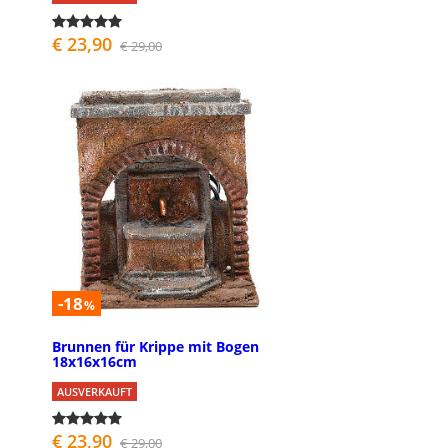
€ 23,90
€ 29,00
-18
%
Brunnen für Krippe mit Bogen
18x16x16cm
AUSVERKAUFT
€ 23,90
€ 29,00