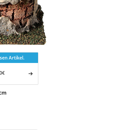
en Artikel.
0€
 cm