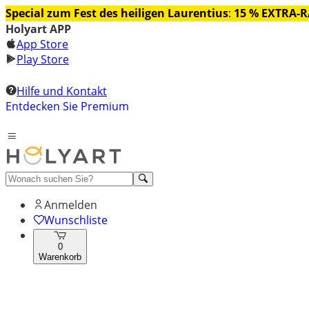
Special zum Fest des heiligen Laurentius
:
15 % EXTRA-
Holyart APP
App Store
Play Store
Hilfe und Kontakt
Entdecken Sie Premium
Anmelden
Wunschliste
0
Warenkorb