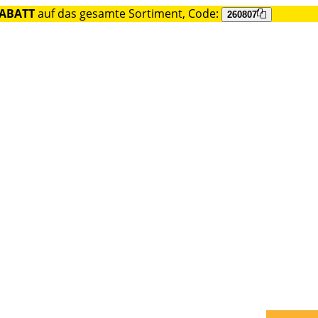
RABATT
auf das gesamte Sortiment, Code:
260807