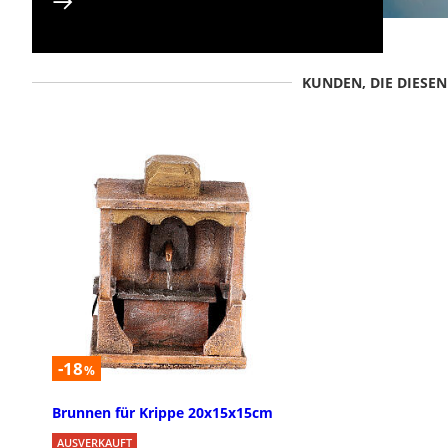
KUNDEN, DIE DIESE
-18
%
Brunnen für Krippe 20x15x15cm
AUSVERKAUFT