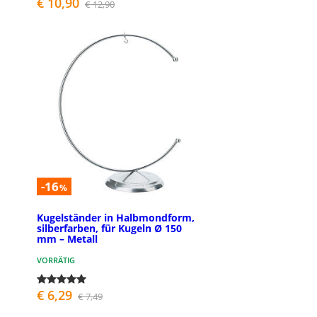
€ 10,90
€ 12,90
-16
%
Kugelständer in Halbmondform,
silberfarben, für Kugeln Ø 150
mm – Metall
VORRÄTIG
€ 6,29
€ 7,49