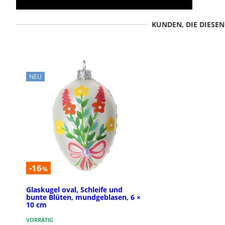
KUNDEN, DIE DIESE
NEU
-16
%
Glaskugel oval, Schleife und
bunte Blüten, mundgeblasen, 6 ×
10 cm
VORRÄTIG