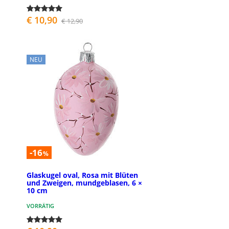
€ 10,90
€ 12,90
NEU
-16
%
Glaskugel oval, Rosa mit Blüten
und Zweigen, mundgeblasen, 6 ×
10 cm
VORRÄTIG