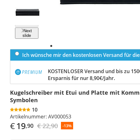
Previous
slide
Next
slide
Ich wünsche mir den kostenlosen Versand für dies
KOSTENLOSER Versand und bis zu 150
Ersparnis für nur 8,90€/Jahr.
Kugelschreiber mit Etui und Platte mit Kom
Symbolen
10
Artikelnummer:
AV000053
€
19
€ 22,90
,90
-13%