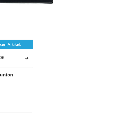
en Artikel.
0€
munion