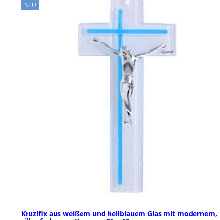
NEU
Kruzifix aus weißem und hellblauem Glas mit modernem,