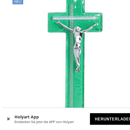
NEU
Holyart App
HERUNTERLADE
Entdecken Sie jetzt die APP von Holyart
Kruzifix aus smaragdgrünem Glas mit stilisiertem,
silberfarbenem Korpus – 21 × 10 cm