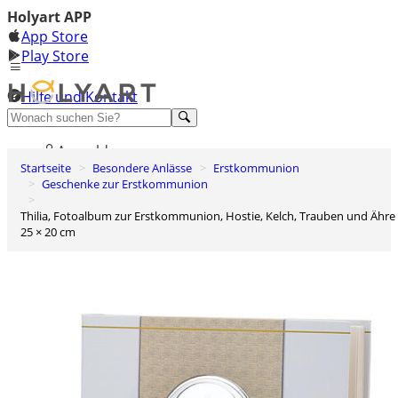
Holyart APP
App Store
Play Store
Hilfe und Kontakt
Entdecken Sie Premium
Anmelden
Startseite
Besondere Anlässe
Erstkommunion
Wunschliste
Geschenke zur Erstkommunion
0
Thilia, Fotoalbum zur Erstkommunion, Hostie, Kelch, Trauben und Ähre –
Warenkorb
25 × 20 cm