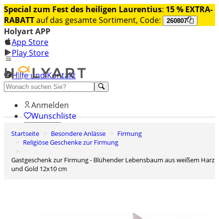
Special zum Fest des heiligen Laurentius
:
15 % EXTRA-
RABATT
auf das gesamte Sortiment, Code:
260807
Holyart APP
App Store
Play Store
Hilfe und Kontakt
Entdecken Sie Premium
Anmelden
Wunschliste
Startseite
Besondere Anlässe
Firmung
0
Religiöse Geschenke zur Firmung
Warenkorb
Gastgeschenk zur Firmung - Blühender Lebensbaum aus weißem Harz
und Gold 12x10 cm