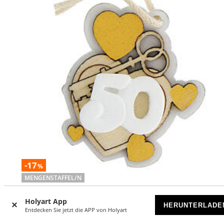
-17
%
MENGENSTAFFEL/N
Goldene Hochzeit, Gastgeschenkaus Gips, H 8 cm, Goldfar
Holyart App
Herz
HERUNTERLADE
Entdecken Sie jetzt die APP von Holyart
VORRÄTIG