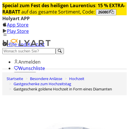
Special zum Fest des heiligen Laurentius
:
15 % EXTRA-
RABATT
auf das gesamte Sortiment, Code:
260807
Holyart APP
App Store
Play Store
Hilfe und Kontakt
Entdecken Sie Premium
Anmelden
Wunschliste
Startseite
Besondere Anlässe
Hochzeit
0
Gastgeschenke zum Hochzeitstag
Warenkorb
Gastgeschenk goldene Hochzeit in Form eines Diamanten