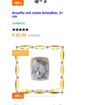
-40
%
Kruzifix mit roten Kristallen, 21
cm
VORRÄTIG
€ 65,90
€ 109,00
OUTLET
-39
%