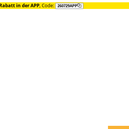
Rabatt in der APP
, Code:
260729APP