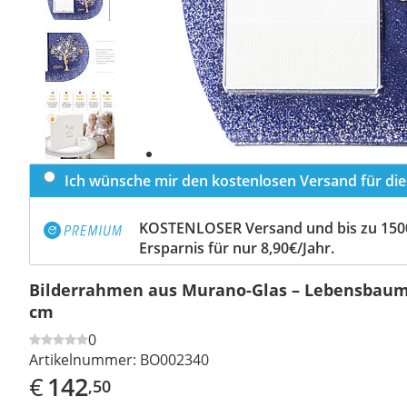
Previous
slide
Next
slide
Ich wünsche mir den kostenlosen Versand für dies
KOSTENLOSER Versand und bis zu 150
Ersparnis für nur 8,90€/Jahr.
Bilderrahmen aus Murano-Glas – Lebensbaum, 
cm
0
Artikelnummer:
BO002340
€
142
,50