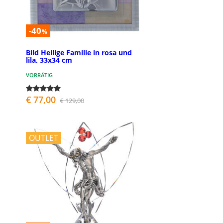
-40
%
Bild Heilige Familie in rosa und
lila, 33x34 cm
VORRÄTIG
€ 77,00
€ 129,00
OUTLET