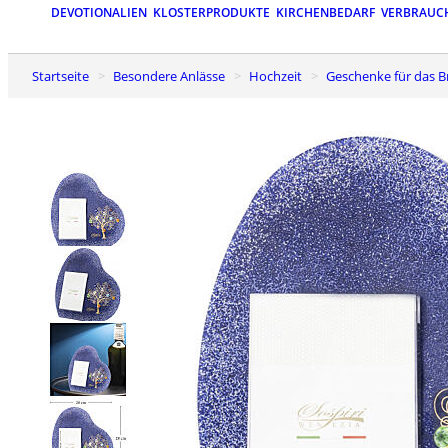
DEVOTIONALIEN
KLOSTERPRODUKTE
KIRCHENBEDARF
VERBRAUC
Startseite
Besondere Anlässe
Hochzeit
Geschenke für das 