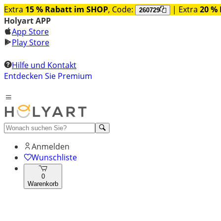
Extra
15 % Rabatt im SHOP
, Code:
| Extra
20 % 
260729
Holyart APP
App Store
Play Store
Hilfe und Kontakt
Entdecken Sie Premium
Anmelden
Wunschliste
0
Warenkorb