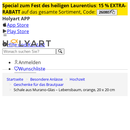
Special zum Fest des heiligen Laurentius
:
15 % EXTRA-
RABATT
auf das gesamte Sortiment, Code:
260807
Holyart APP
App Store
Play Store
Hilfe und Kontakt
Entdecken Sie Premium
Anmelden
Wunschliste
Startseite
Besondere Anlässe
Hochzeit
0
Geschenke für das Brautpaar
Warenkorb
Schale aus Murano-Glas – Lebensbaum, orange, 20 x 20 cm