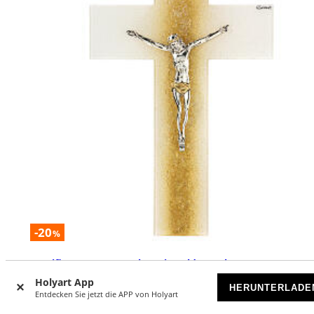
-20
%
Kruzifix aus Murano-Glas mit Goldgranulat 35x25cm
Holyart App
VORRÄTIG
HERUNTERLADE
Entdecken Sie jetzt die APP von Holyart