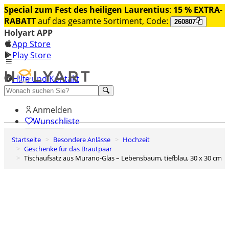
Special zum Fest des heiligen Laurentius
:
15 % EXTRA-
RABATT
auf das gesamte Sortiment, Code:
260807
Holyart APP
App Store
Play Store
Hilfe und Kontakt
Entdecken Sie Premium
Anmelden
Wunschliste
Startseite
Besondere Anlässe
Hochzeit
0
Geschenke für das Brautpaar
Warenkorb
Tischaufsatz aus Murano-Glas – Lebensbaum, tiefblau, 30 x 30 cm