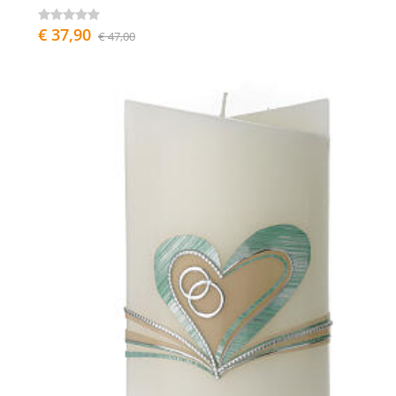
€ 37,90
€ 47,00