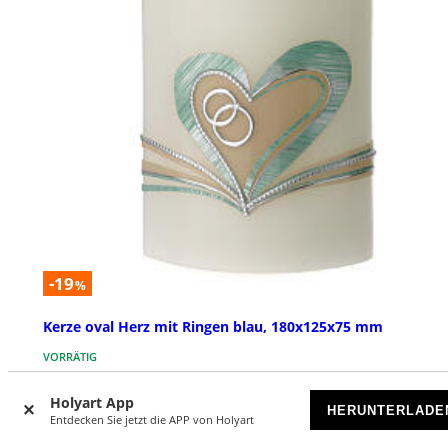
-19
%
Kerze oval Herz mit Ringen blau, 180x125x75 mm
VORRÄTIG
Holyart App
€ 39,00
€ 47,90
HERUNTERLADE
Entdecken Sie jetzt die APP von Holyart