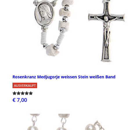
Rosenkranz Medjugorje weissen Stein weißen Band
AUSVERKAUFT
€ 7,00