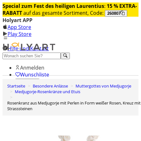
Special zum Fest des heiligen Laurentius
:
15 % EXTRA-
RABATT
auf das gesamte Sortiment, Code:
260807
Holyart APP
App Store
Play Store
Hilfe und Kontakt
Entdecken Sie Premium
Anmelden
Wunschliste
Startseite
Besondere Anlässe
Muttergottes von Medjugorje
0
Medjugorje-Rosenkränze und Etuis
Warenkorb
Rosenkranz aus Medjugorje mit Perlen in Form weißer Rosen, Kreuz mit
Strasssteinen