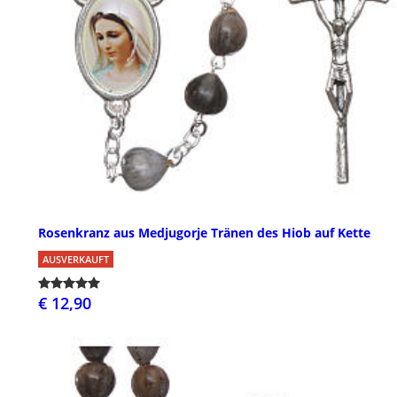
Rosenkranz aus Medjugorje Tränen des Hiob auf Kette
AUSVERKAUFT
€ 12,90