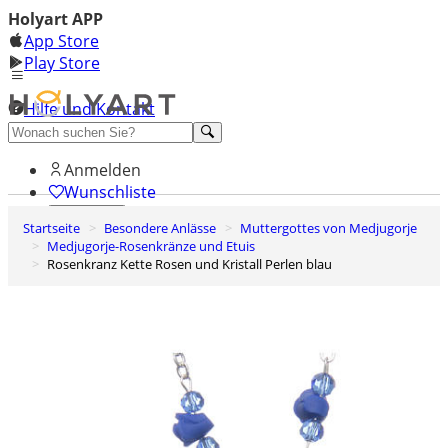
Holyart APP
App Store
Play Store
Hilfe und Kontakt
Entdecken Sie Premium
Anmelden
Wunschliste
Startseite
Besondere Anlässe
Muttergottes von Medjugorje
0
Medjugorje-Rosenkränze und Etuis
Warenkorb
Rosenkranz Kette Rosen und Kristall Perlen blau