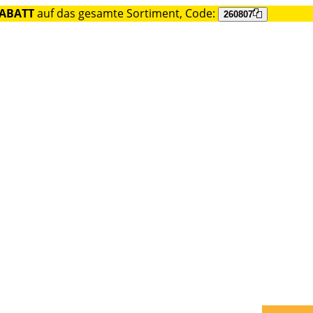
RABATT
auf das gesamte Sortiment, Code:
260807