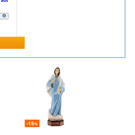
 aus
-15
%