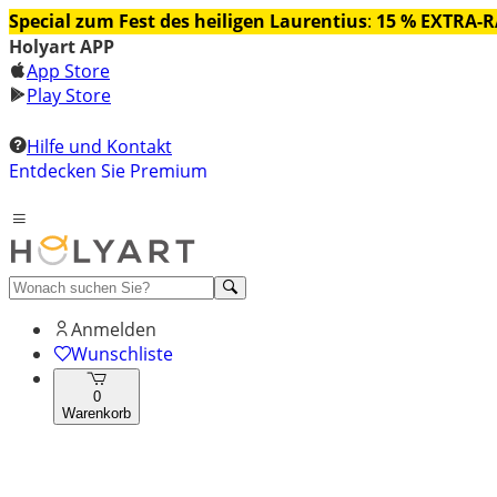
Special zum Fest des heiligen Laurentius
:
15 % EXTRA-
Holyart APP
App Store
Play Store
Hilfe und Kontakt
Entdecken Sie Premium
Anmelden
Wunschliste
0
Warenkorb