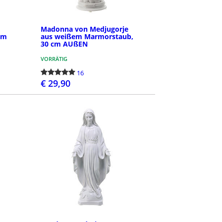
Madonna von Medjugorje
cm
aus weißem Marmorstaub,
30 cm AUßEN
VORRÄTIG
16
€ 29,90
BESTELLEN