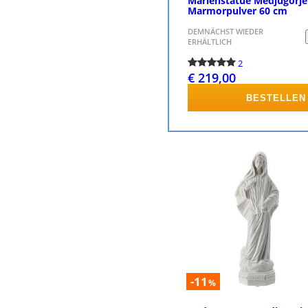
Marienstatue Medjugorje
Marmorpulver 60 cm
DEMNÄCHST WIEDER
ERHÄLTLICH
2
€ 219,00
BESTELLEN
-11
%