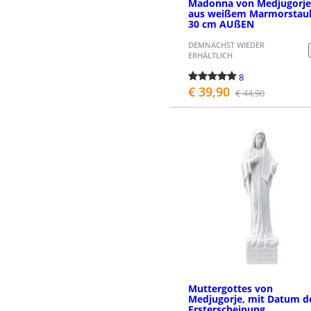
Madonna von Medjugorj
aus weißem Marmorstau
30 cm AUßEN
DEMNÄCHST WIEDER
ERHÄLTLICH
8
€ 39,90
€ 44,90
BESTELLEN
Muttergottes von
Medjugorje, mit Datum d
Ersterscheinung,