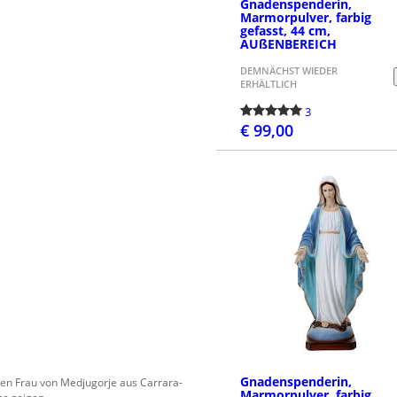
Gnadenspenderin,
Marmorpulver, farbig
gefasst, 44 cm,
AUßENBEREICH
DEMNÄCHST WIEDER
ERHÄLTLICH
3
€ 99,00
BESTELLEN
Gnadenspenderin,
eben Frau von Medjugorje aus Carrara-
Marmorpulver, farbig