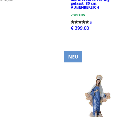
se zeigen.
gefasst, 80 cm,
AUßENBEREICH
VORRÄTIG
6
€ 399,00
BESTELLEN
NEU