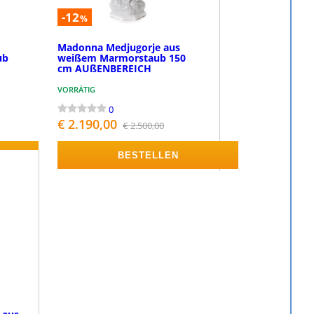
-12
%
t
Madonna Medjugorje aus
ub
weißem Marmorstaub 150
cm AUßENBEREICH
VORRÄTIG
0
€ 2.190,00
€ 2.500,00
BESTELLEN