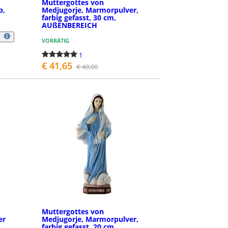
e
Muttergottes von
b,
Medjugorje, Marmorpulver,
farbig gefasst, 30 cm,
AUßENBEREICH
VORRÄTIG
1
€ 41,65
€ 49,00
BESTELLEN
Muttergottes von
er
Medjugorje, Marmorpulver,
farbig gefasst, 20 cm,