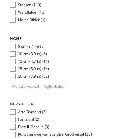
Statuen (110)
Wandbilder (12)
Kleine Bilder (4)
HÖHE:
8 cm (3.1 in) (5)
10 cm (3.9 in) (6)
12 cm (4.7 in) (11)
15 cm (5.9 in) (14)
20 cm (7.9 in) (32)
Weitere Auswahlmöglichkeiten
HERSTELLER:
Arte Barsanti (2)
Fontanini (2)
Fratelli Bonella (3)
Kunsthandwerker aus dem Grödnertal (23)