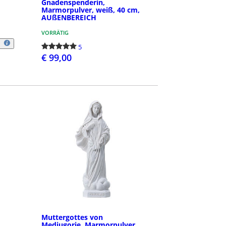
Gnadenspenderin,
Marmorpulver, weiß, 40 cm,
AUßENBEREICH
VORRÄTIG
5
€ 99,00
BESTELLEN
Muttergottes von
Medjugorje, Marmorpulver,