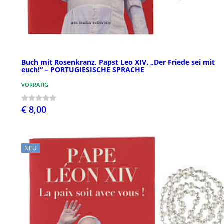
Buch mit Rosenkranz, Papst Leo XIV. „Der Friede sei mit
euch!“ – PORTUGIESISCHE SPRACHE
VORRÄTIG
€ 8,00
NEU