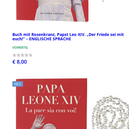
Buch mit Rosenkranz, Papst Leo XIV. „Der Friede sei mit
euch!“ – ENGLISCHE SPRACHE
VORRÄTIG
€ 8,00
NEU