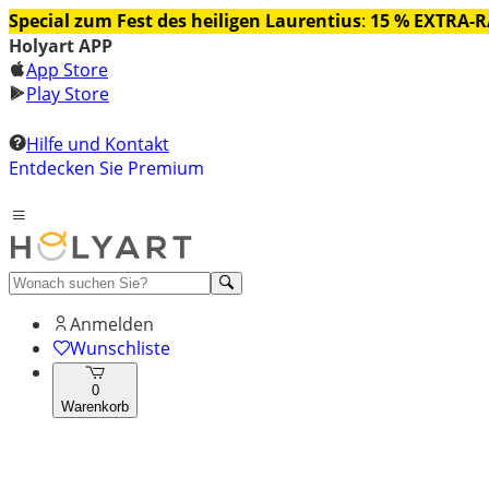
Special zum Fest des heiligen Laurentius
:
15 % EXTRA-
Holyart APP
App Store
Play Store
Hilfe und Kontakt
Entdecken Sie Premium
Anmelden
Wunschliste
0
Warenkorb