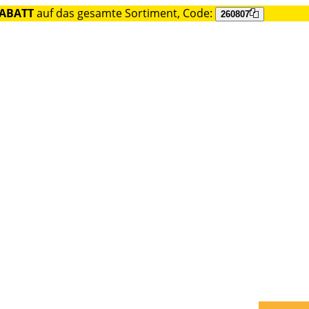
RABATT
auf das gesamte Sortiment, Code:
260807