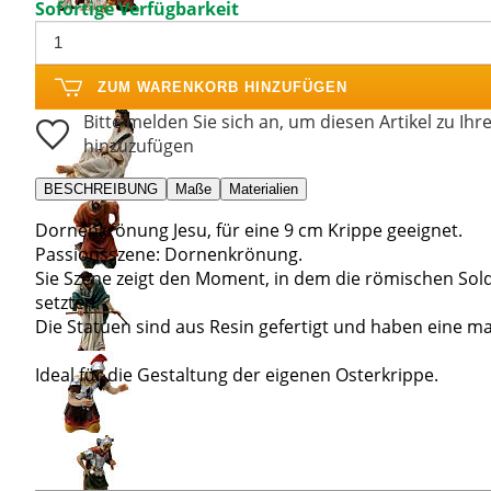
Sofortige Verfügbarkeit
ZUM WARENKORB HINZUFÜGEN
Bitte melden Sie sich an, um diesen Artikel zu Ihr
hinzuzufügen
BESCHREIBUNG
Maße
Materialien
Dornenkrönung Jesu, für eine 9 cm Krippe geeignet.
Passionsszene: Dornenkrönung.
Sie Szene zeigt den Moment, in dem die römischen Sol
setzten.
Die Statuen sind aus Resin gefertigt und haben eine m
Ideal für die Gestaltung der eigenen Osterkrippe.