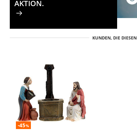
AKTION.
KUNDEN, DIE DIESE
-45
%