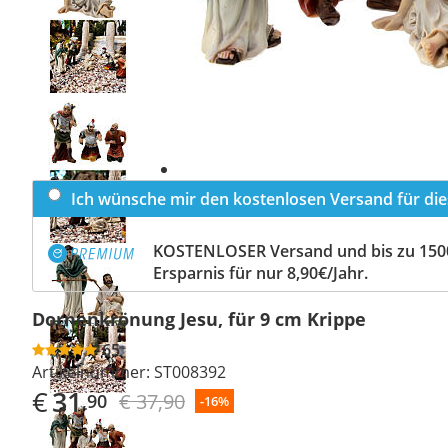
Previous
slide
Next
slide
Ich wünsche mir den kostenlosen Versand für dies
KOSTENLOSER Versand und bis zu 150
Ersparnis für nur 8,90€/Jahr.
Dornenkrönung Jesu, für 9 cm Krippe
65
Artikelnummer:
ST008392
€
31
€ 37,90
,90
-16%