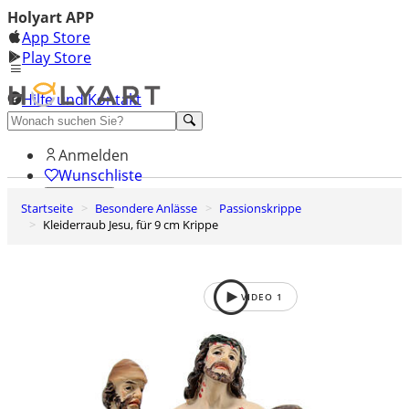
Holyart APP
App Store
Play Store
Hilfe und Kontakt
Entdecken Sie Premium
Anmelden
Wunschliste
Startseite
Besondere Anlässe
Passionskrippe
0
Kleiderraub Jesu, für 9 cm Krippe
Warenkorb
VIDEO
1