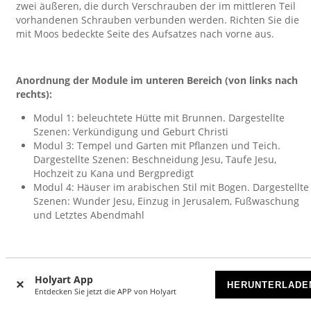
zwei äußeren, die durch Verschrauben der im mittleren Teil
vorhandenen Schrauben verbunden werden. Richten Sie die
mit Moos bedeckte Seite des Aufsatzes nach vorne aus.
Anordnung der Module im unteren Bereich (von links nach
rechts):
Modul 1: beleuchtete Hütte mit Brunnen. Dargestellte
Szenen: Verkündigung und Geburt Christi
Modul 3: Tempel und Garten mit Pflanzen und Teich.
Dargestellte Szenen: Beschneidung Jesu, Taufe Jesu,
Hochzeit zu Kana und Bergpredigt
Modul 4: Häuser im arabischen Stil mit Bogen. Dargestellte
Szenen: Wunder Jesu, Einzug in Jerusalem, Fußwaschung
und Letztes Abendmahl
Im erhöhten Bereich sind folgende Module von rechts nach
links einzusetzen:
Holyart App
HERUNTERLADE
Entdecken Sie jetzt die APP von Holyart
Modul 6: Tempel im arabischen Stil mit Bogen. Dargestellte