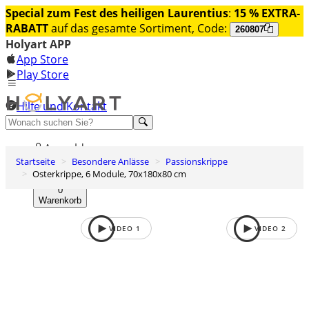
Special zum Fest des heiligen Laurentius
:
15 % EXTRA-
RABATT
auf das gesamte Sortiment, Code:
260807
Holyart APP
App Store
Play Store
Hilfe und Kontakt
Entdecken Sie Premium
Anmelden
Startseite
Besondere Anlässe
Passionskrippe
Wunschliste
Osterkrippe, 6 Module, 70x180x80 cm
0
Warenkorb
VIDEO
1
VIDEO
2