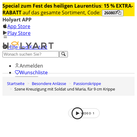
Special zum Fest des heiligen Laurentius
:
15 % EXTRA-
RABATT
auf das gesamte Sortiment, Code:
260807
Holyart APP
App Store
Play Store
Hilfe und Kontakt
Entdecken Sie Premium
Anmelden
Wunschliste
Startseite
Besondere Anlässe
Passionskrippe
0
Szene Kreuzigung mit Soldat und Maria, für 9 cm Krippe
Warenkorb
VIDEO
1