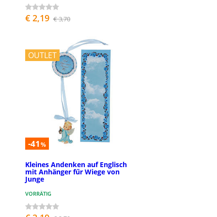
€ 2,19
€ 3,70
OUTLET
-41
%
Kleines Andenken auf Englisch
mit Anhänger fűr Wiege von
Junge
VORRÄTIG