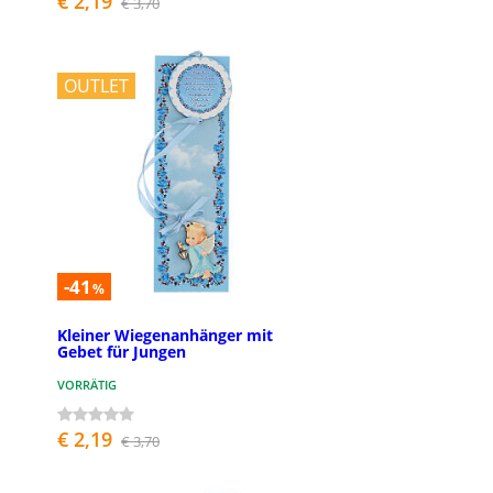
€ 2,19
€ 3,70
OUTLET
-41
%
Kleiner Wiegenanhänger mit
Gebet für Jungen
VORRÄTIG
€ 2,19
€ 3,70