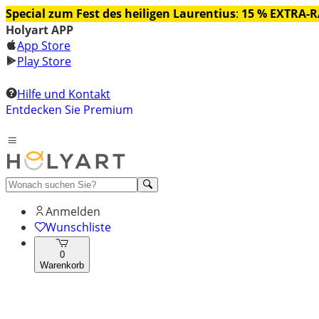
Special zum Fest des heiligen Laurentius
:
15 % EXTRA-
Holyart APP
App Store
Play Store
Hilfe und Kontakt
Entdecken Sie Premium
Anmelden
Wunschliste
0
Warenkorb