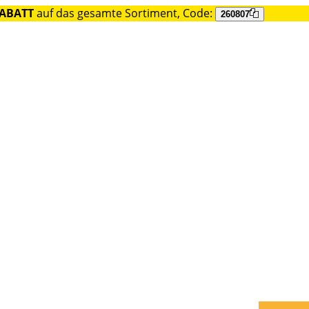
RABATT
auf das gesamte Sortiment, Code:
260807