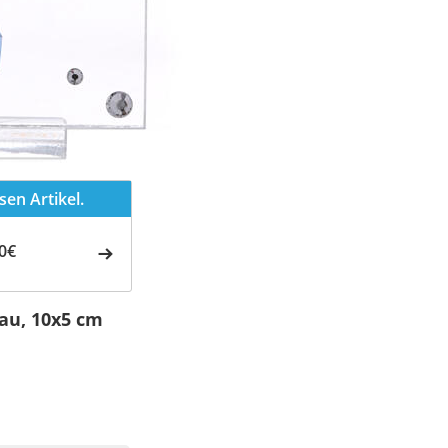
en Artikel.
0€
lau, 10x5 cm