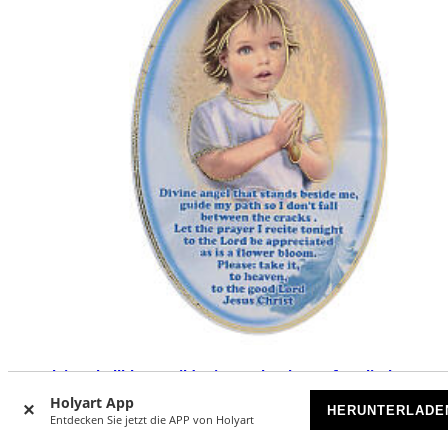
Kleines hellblaues Bild mit Engelsgebet auf Englisch
Holyart App
AUF BESTELLUNG
HERUNTERLADE
Entdecken Sie jetzt die APP von Holyart