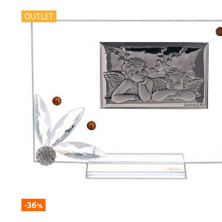
OUTLET
-36
%