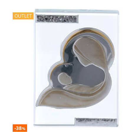
OUTLET
-38
%