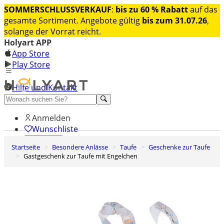
SOMMERSCHLUSSVERKAUF
:
bis zu 60 % Rabatt
auf das
gesamte Sortiment. Angebote gültig
bis zum 31.07.26
,
solange der Vorrat reicht.
Holyart APP
App Store
Play Store
Hilfe und Kontakt
Entdecken Sie Premium
Anmelden
Wunschliste
Startseite
Besondere Anlässe
Taufe
Geschenke zur Taufe
0
Gastgeschenk zur Taufe mit Engelchen
Warenkorb