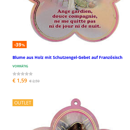
-39
%
Blume aus Holz mit Schutzengel-Gebet auf Franzősisch
VORRÄTIG
€ 1,59
€ 2,59
OUTLET