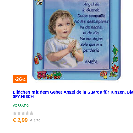
-36
%
Bildchen mit dem Gebet Ángel de la Guarda für Jungen, Bla
SPANISCH
VORRÄTIG
€ 2,99
€ 4,70