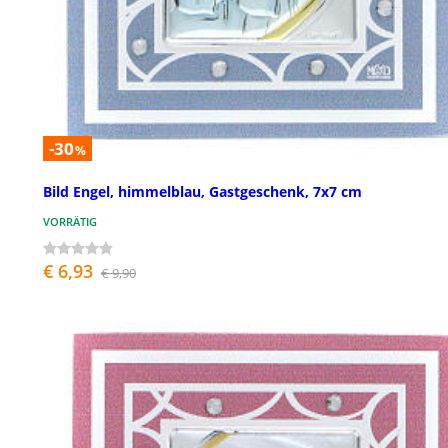
-30
%
Bild Engel, himmelblau, Gastgeschenk, 7x7 cm
VORRÄTIG
€ 6,93
€ 9,90