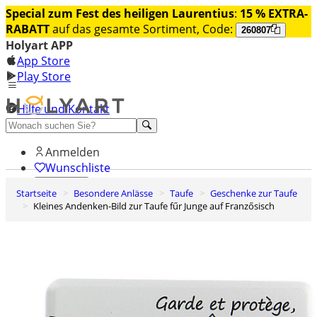
Special zum Fest des heiligen Laurentius
:
15 % EXTRA-
RABATT
auf das gesamte Sortiment, Code:
260807
Holyart APP
App Store
Play Store
Hilfe und Kontakt
Entdecken Sie Premium
Anmelden
Wunschliste
Startseite
Besondere Anlässe
Taufe
Geschenke zur Taufe
0
Kleines Andenken-Bild zur Taufe fűr Junge auf Franzősisch
Warenkorb