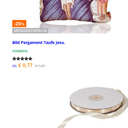
-20
%
MENGENSTAFFEL/N
Bild Pergament Taufe Jesu.
VORRÄTIG
€ 0,77
€ 1,49
Ab