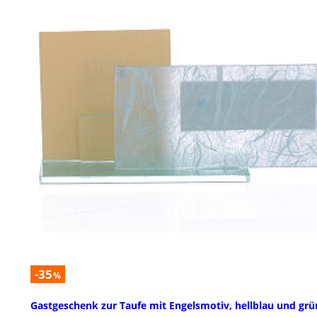
-35
%
Gastgeschenk zur Taufe mit Engelsmotiv, hellblau und grü