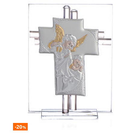
-20
%