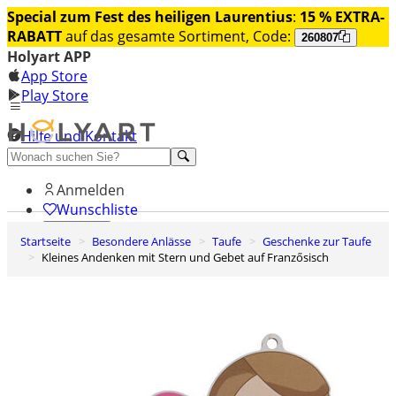
Special zum Fest des heiligen Laurentius
:
15 % EXTRA-
RABATT
auf das gesamte Sortiment, Code:
260807
Holyart APP
App Store
Play Store
Hilfe und Kontakt
Entdecken Sie Premium
Anmelden
Wunschliste
Startseite
Besondere Anlässe
Taufe
Geschenke zur Taufe
0
Kleines Andenken mit Stern und Gebet auf Franzősisch
Warenkorb