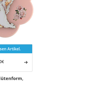
en Artikel.
0€
Blütenform,