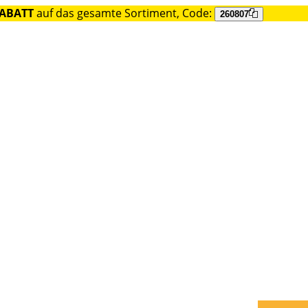
RABATT
auf das gesamte Sortiment, Code:
260807