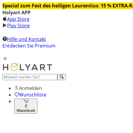
Special zum Fest des heiligen Laurentius
:
15 % EXTRA-
Holyart APP
App Store
Play Store
Hilfe und Kontakt
Entdecken Sie Premium
Anmelden
Wunschliste
0
Warenkorb