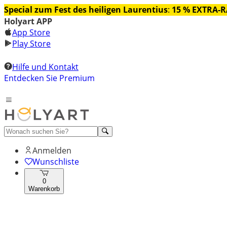
Special zum Fest des heiligen Laurentius
:
15 % EXTRA-
Holyart APP
App Store
Play Store
Hilfe und Kontakt
Entdecken Sie Premium
Anmelden
Wunschliste
0
Warenkorb