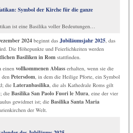
atikan: Symbol der Kirche für die ganze
ikan ist eine Basilika voller Bedeutungen…
Dezember 2024
Jubiläumsjahr 2025
beginnt das
, das
wird. Die Höhepunkte und Feierlichkeiten werden
tlichen Basiliken in Rom
stattfinden.
vollkommenen Ablass
n einen
erhalten, wenn sie die
Petersdom
: den
, in dem die Heilige Pforte, ein Symbol
Lateranbasilika
d; die
, die als Kathedrale Roms gilt
Basilika San Paolo Fuori le Mura
t; die
, eine der vier
Basilika Santa Maria
aulus gewidmet ist; die
arienkirchen der Welt.
kalender des Jubiläums 2025