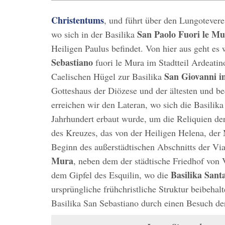
Christentums
, und führt über den Lungotever
San Paolo Fuori le M
wo sich in der Basilika
Heiligen Paulus befindet. Von hier aus geht es 
Sebastiano
fuori le Mura im Stadtteil Ardeatin
San Giovanni i
Caelischen Hügel zur Basilika
Gotteshaus der Diözese und der ältesten und b
erreichen wir den Lateran, wo sich die Basilik
Jahrhundert erbaut wurde, um die Reliquien der
des Kreuzes, das von der Heiligen Helena, de
Beginn des außerstädtischen Abschnitts der V
Mura
, neben dem der städtische Friedhof von V
Basilika San
dem Gipfel des Esquilin, wo die
ursprüngliche frühchristliche Struktur beibeha
Basilika San Sebastiano durch einen Besuch de