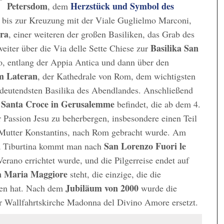
Petersdom
Herzstück und Symbol des
, dem
e bis zur Kreuzung mit der Viale Guglielmo Marconi,
ura
, einer weiteren der großen Basiliken, das Grab des
Basilika San
weiter über die Via delle Sette Chiese zur
o, entlang der Appia Antica und dann über den
m Lateran
, der Kathedrale von Rom, dem wichtigsten
edeutendsten Basilika des Abendlandes. Anschließend
Santa Croce in Gerusalemme
a
befindet, die ab dem 4.
 Passion Jesu zu beherbergen, insbesondere einen Teil
r Mutter Konstantins, nach Rom gebracht wurde. Am
San Lorenzo Fuori le
ia Tiburtina kommt man nach
erano errichtet wurde, und die Pilgerreise endet auf
ta Maria Maggiore
steht, die einzige, die die
Jubiläum von 2000
lten hat. Nach dem
wurde die
r Wallfahrtskirche Madonna del Divino Amore ersetzt.