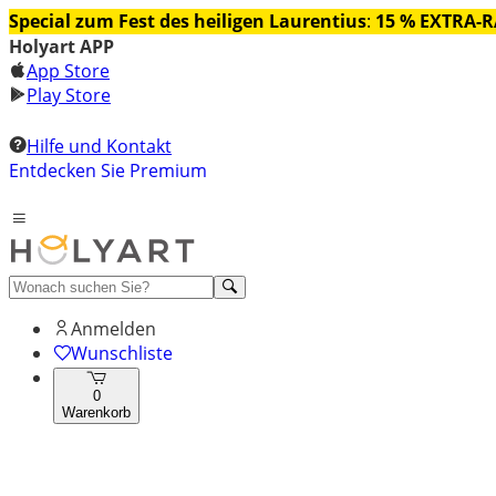
Special zum Fest des heiligen Laurentius
:
15 % EXTRA-
Holyart APP
App Store
Play Store
Hilfe und Kontakt
Entdecken Sie Premium
Anmelden
Wunschliste
0
Warenkorb