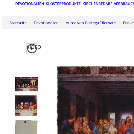
DEVOTIONALIEN
KLOSTERPRODUKTE
KIRCHENBEDARF
VERBRAUC
Startseite
Devotionalien
Aurea von Bottega Tifernate
Das 
VIDEO
1