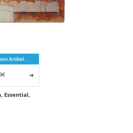
en Artikel.
0€
 Essential,