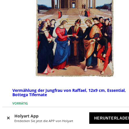
Vermählung der Jungfrau von Raffael, 12x9 cm, Essential,
Bottega Tifernate
VORRÄTIG
Holyart App
€ 59,00
HERUNTERLADE
Entdecken Sie jetzt die APP von Holyart