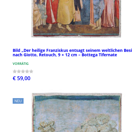
Bild „Der heilige Franziskus entsagt seinem weltlichen Besi
nach Giotto, Retouch, 9 × 12 cm – Bottega Tifernate
VORRÄTIG
€ 59,00
NEU