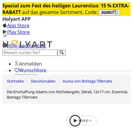
Special zum Fest des heiligen Laurentius
:
15 % EXTRA-
RABATT
auf das gesamte Sortiment, Code:
260807
Holyart APP
App Store
Play Store
Hilfe und Kontakt
Entdecken Sie Premium
Anmelden
Wunschliste
Startseite
Devotionalien
Aurea von Bottega Tifernate
0
Warenkorb
Die Erschaffung Adams von Michelangelo, Detail, 12x17 cm, Essential,
Bottega Tifernate
VIDEO
1