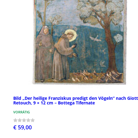
Bild „Der heilige Franziskus predigt den Vögeln“ nach Giott
Retouch, 9 × 12 cm – Bottega Tifernate
VORRÄTIG
€ 59,00